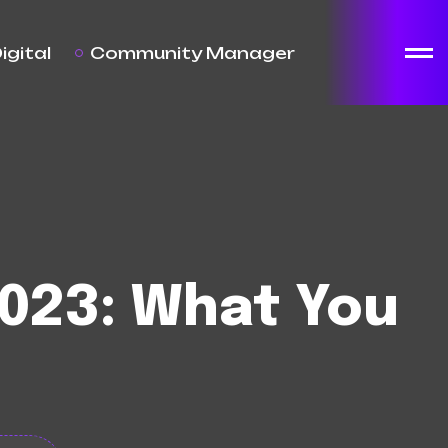
igital
Community Manager
2023: What You