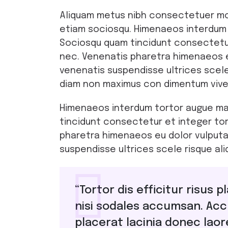
Aliquam metus nibh consectetuer mon
etiam sociosqu. Himenaeos interdum t
Sociosqu quam tincidunt consectetur e
nec. Venenatis pharetra himenaeos e
venenatis suspendisse ultrices scele r
diam non maximus con dimentum viver
Himenaeos interdum tortor augue mal
tincidunt consectetur et integer tort
pharetra himenaeos eu dolor vulputa
suspendisse ultrices scele risque al
“Tortor dis efficitur risus
nisi sodales accumsan. Ac
placerat lacinia donec laor