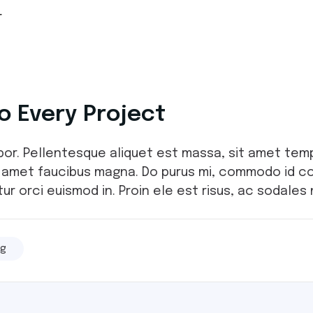
r
o Every Project
mpor. Pellentesque aliquet est massa, sit amet tem
t amet faucibus magna. Do purus mi, commodo id co
ur orci euismod in. Proin ele est risus, ac sodales nu
ng