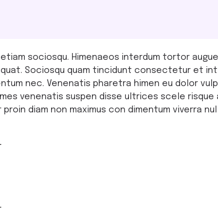
etiam sociosqu. Himenaeos interdum tortor augue m
uat. Sociosqu quam tincidunt consectetur et inte g
dimentum nec. Venenatis pharetra himen eu dolor v
ames venenatis suspen disse ultrices scele risque a
per proin diam non maximus con dimentum viverra nu
r
r