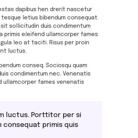
estas dapibus hen drerit nascetur
n tesque letius bibendum consequat.
 sit sollicitudin duis condimentum
 primis eleifend ullamcorper fames
ula leo at taciti. Risus per proin
nt luctus.
 bibendum conseq. Sociosqu quam
in duis condimentum nec. Venenatis
nd ullamcorper fames venenatis
 luctus. Porttitor per si
 consequat primis quis