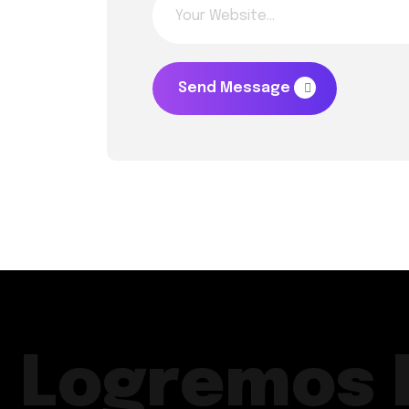
Send Message
Logremos 