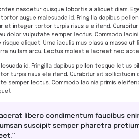
tes nascetur quisque lobortis a aliquet diam. Eg
ortor augue malesuada id. Fringilla dapibus pelle
t integer tortor turpis risus ele ifend. Curabitur
u dolor vulputate semper lectus. Commodo lacinia
isque aliquet. Urna iaculis mus class a massa ut lig
ra nullam arcu. Lectus molestie laoreet nec apte
esuada id. Fringilla dapibus pellen tesque letius
or turpis risus ele ifend. Curabitur sit sollicitud
te semper lectus. Commodo lacinia primis eleife
iquet
 placerat libero condimentum faucibus enim
cumsan suscipit semper pharetra pretium
eet.”