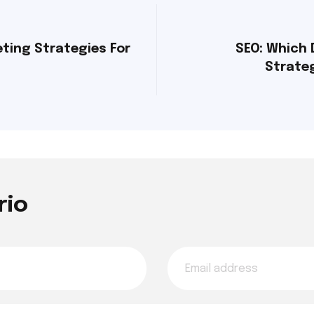
eting Strategies For
SEO: Which D
Strateg
rio